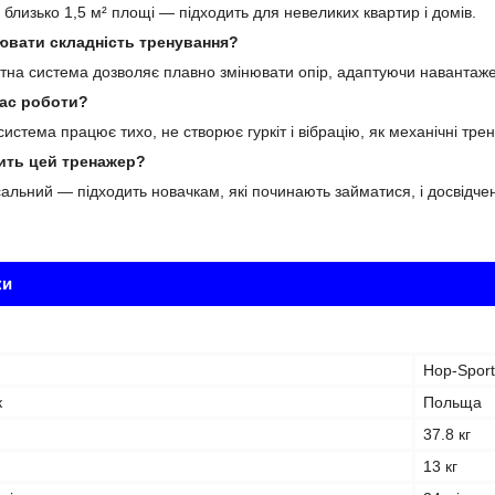
близько 1,5 м² площі — підходить для невеликих квартир і домів.
ювати складність тренування?
ітна система дозволяє плавно змінювати опір, адаптуючи навантаже
час роботи?
истема працює тихо, не створює гуркіт і вібрацію, як механічні тре
дить цей тренажер?
альний — підходить новачкам, які починають займатися, і досвідч
ки
Hop-Sport
к
Польща
37.8 кг
13 кг