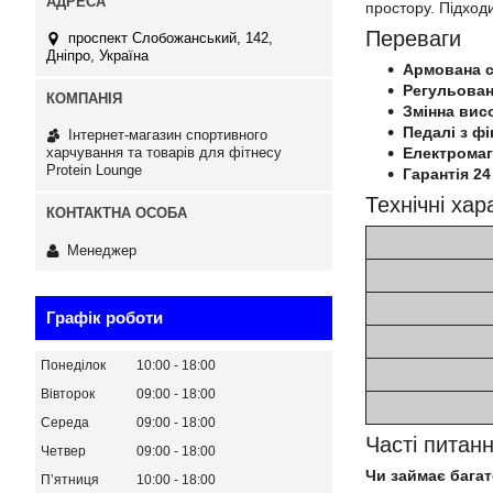
простору. Підходи
Переваги
проспект Слобожанський, 142,
Дніпро, Україна
Армована с
Регульован
Змінна висо
Педалі з ф
Інтернет-магазин спортивного
Електромаг
харчування та товарів для фітнесу
Protein Lounge
Гарантія 24
Технічні хар
Менеджер
Графік роботи
Понеділок
10:00
18:00
Вівторок
09:00
18:00
Середа
09:00
18:00
Часті питан
Четвер
09:00
18:00
Чи займає багат
Пʼятниця
10:00
18:00