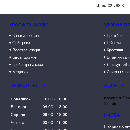
Ціна:
32 788 ₴
КРОСФІТ І КАРДІО
ЗДОРОВ'Я 
Канати кросфіт
Протеїни
Орбітреки
Гейнери
Велотренажери
Креатини
Бігові доріжки
Вітаміни та 
Гребні тренажери
Для суглобів
Медболи
Сниження ва
ГРАФІК РОБОТИ
проспект Сло
Понеділок
10:00
18:00
Україна
Вівторок
09:00
18:00
Середа
09:00
18:00
Четвер
09:00
18:00
Інтернет-маг