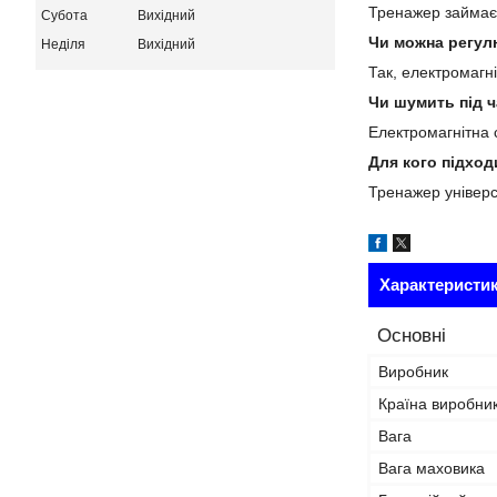
Тренажер займає 
Субота
Вихідний
Чи можна регул
Неділя
Вихідний
Так, електромагн
Чи шумить під 
Електромагнітна с
Для кого підхо
Тренажер універс
Характеристи
Основні
Виробник
Країна виробни
Вага
Вага маховика