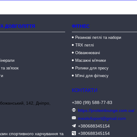
ТА ДОВГОЛІТТЯ
ФІТНЕС
Резинові петлі та набори
TRX петлі
Обважнювачі
мінерали
Масажні м'ячики
 та зв'язок
Ролики для пресу
ги
М'ячі для фітнесу
+380 (99) 588-77-83
божанський, 142, Дніпро,
https://proteinlounge.com.ua/
meals4sport@gmail.com
+380688345154
+380688345154
азин спортивного харчування та