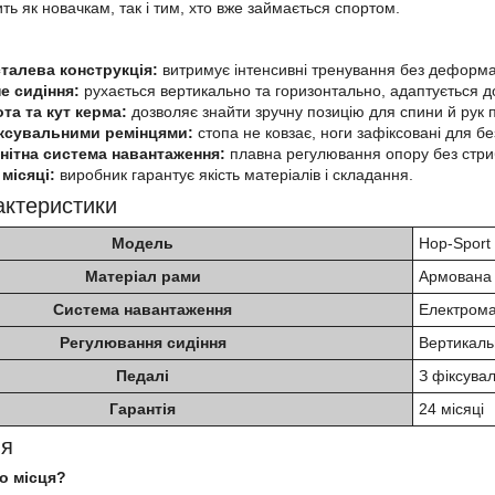
ть як новачкам, так і тим, хто вже займається спортом.
талева конструкція:
витримує інтенсивні тренування без деформац
е сидіння:
рухається вертикально та горизонтально, адаптується до
та та кут керма:
дозволяє знайти зручну позицію для спини й рук пі
іксувальними ремінцями:
стопа не ковзає, ноги зафіксовані для бе
нітна система навантаження:
плавна регулювання опору без стриб
 місяці:
виробник гарантує якість матеріалів і складання.
актеристики
Модель
Hop-Sport
Матеріал рами
Армована 
Система навантаження
Електрома
Регулювання сидіння
Вертикаль
Педалі
З фіксува
Гарантія
24 місяці
ня
о місця?