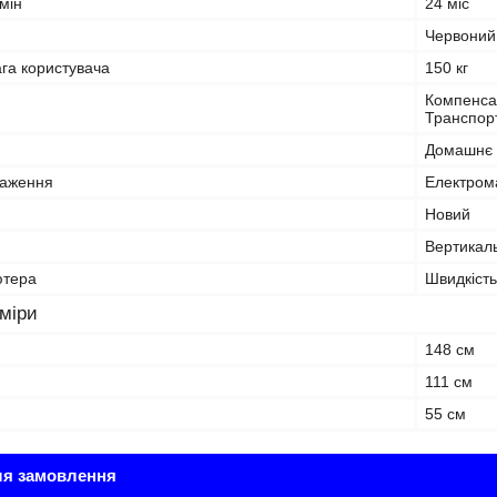
мін
24 міс
Червоний
га користувача
150 кг
Компенсат
Транспорт
Домашнє
таження
Електром
Новий
Вертикал
ютера
Швидкість
зміри
148 см
111 см
55 см
ля замовлення