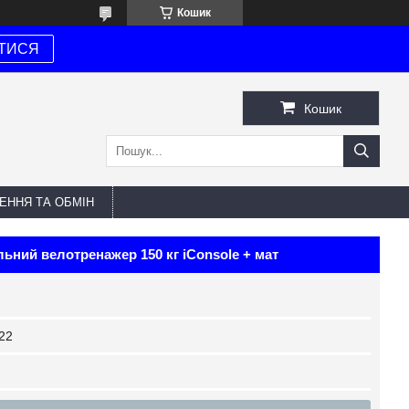
Кошик
ТИСЯ
Кошик
ЕННЯ ТА ОБМІН
льний велотренажер 150 кг iConsole + мат
22