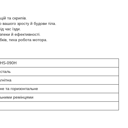
ій та скрипів.
 вашого зросту й будови тіла.
д час їзди.
зпеки й ефективності.
ків, тиха робота мотора.
 HS-090H
сталь
гнітна
не та горизонтальне
льними ремінцями