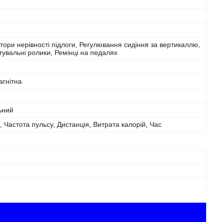
ори нерівності підлоги, Регулювання сидіння за вертикаллю,
увальні ролики, Ремінці на педалях
агнітна
ьний
, Частота пульсу, Дистанція, Витрата калорій, Час