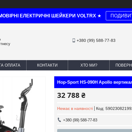
МОВІРНІ ЕЛЕКТРИЧНІ ШЕЙКЕРИ VOLTRX
★
ПОДИВИ
о
+380 (99) 588-77-83
ітнесу
ТА ОПЛАТА
КОНТАКТИ
ХТО МИ?
ПОВЕРН
Hop-Sport HS-090H Apollo вертика
32 788 ₴
Немає в наявності
Код:
59023082199
+380 (99) 588-77-83