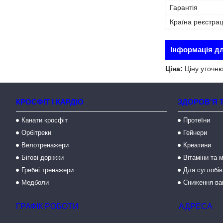
Гарантія
Країна реєстрац
Інформація д
Ціна:
Ціну уточн
КРОСФІТ І КАРДІО
ЗДОРОВ'Я 
Канати кросфіт
Протеїни
Орбітреки
Гейнери
Велотренажери
Креатини
Бігові доріжки
Вітаміни та 
Гребні тренажери
Для суглобів
Медболи
Сниження ва
ГРАФІК РОБОТИ