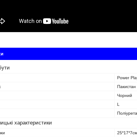
ки
бути
Power Pla
к
Пакистан
Чорний
L
Поліурет
ицькі характеристики
вки
25*17*7с