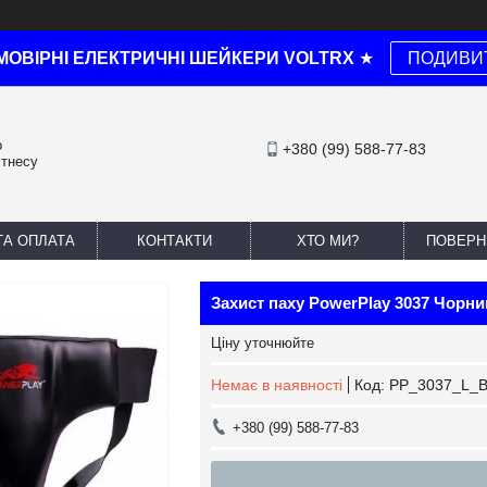
МОВІРНІ ЕЛЕКТРИЧНІ ШЕЙКЕРИ VOLTRX
★
ПОДИВИ
о
+380 (99) 588-77-83
ітнесу
ТА ОПЛАТА
КОНТАКТИ
ХТО МИ?
ПОВЕРН
Захист паху PowerPlay 3037 Чорни
Ціну уточнюйте
Немає в наявності
Код:
PP_3037_L_B
+380 (99) 588-77-83