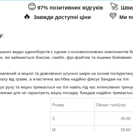
😊
🚀
97% позитивних відгуків
Швид
🔥
💜
Завжди доступні ціни
Ми п
у:
ішаних видах єдиноборств є одним з основоположних компонентів б
, які займаються боксом, самбо, фрі-файтом та іншими бойовими м
товлений із міцної та довговічної штучної шкіри на основі поліурет
аху від травм, а еластична застібка надійно фіксує бандаж на тілі.
є руху та міцно тримається на тілі навіть під час інтенсивних тре
мички для ніг гарантують міцну посадку. Бандаж надійно тримаєтьс
Розмір
Обхват талії(см)
S
45-50
M
50-60