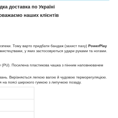
ка доставка по Україні
оважаємо наших клієнтів
езпеки. Тому варто придбати бандаж (захист паху)
PowerPlay
истецтвами, у яких застосовуються удари руками та ногами.
ану (PU). Посилена пластикова чашка з пінним наповнювачем
нувань. Вирізняється легкою вагою й чудовою терморегуляцією.
я на поясі широкого гумкою з липучкою позаду.