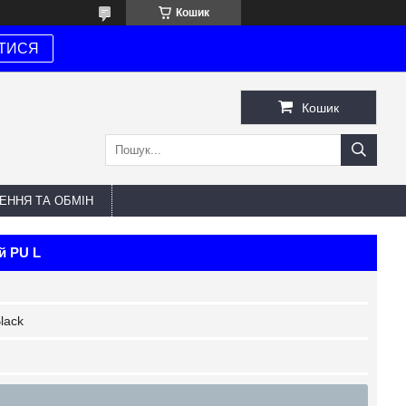
Кошик
ТИСЯ
Кошик
ЕННЯ ТА ОБМІН
й PU L
lack