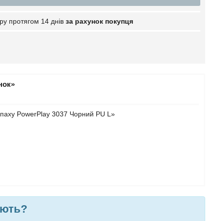
ру протягом 14 днів
за рахунок покупця
нок»
 паху PowerPlay 3037 Чорний PU L»
яють?