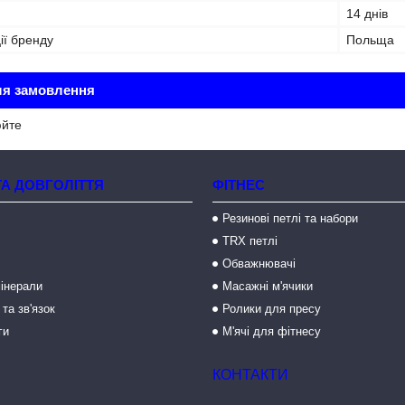
14 днів
ії бренду
Польща
ля замовлення
юйте
ТА ДОВГОЛІТТЯ
ФІТНЕС
Резинові петлі та набори
TRX петлі
Обважнювачі
мінерали
Масажні м'ячики
 та зв'язок
Ролики для пресу
ги
М'ячі для фітнесу