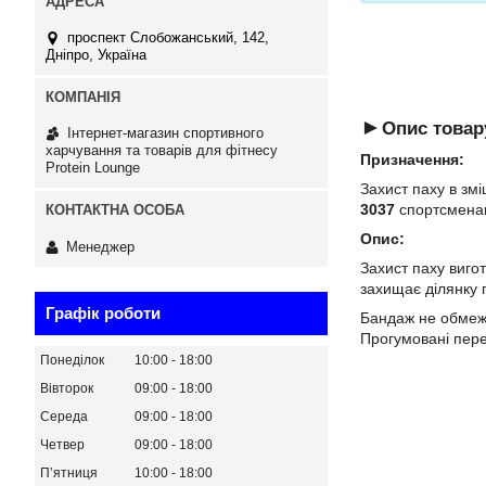
проспект Слобожанський, 142,
Дніпро, Україна
►
Опис товар
Інтернет-магазин спортивного
харчування та товарів для фітнесу
Призначення:
Protein Lounge
Захист паху в зм
3037
спортсменам
Опис:
Менеджер
Захист паху виго
захищає ділянку п
Графік роботи
Бандаж не обмежу
Прогумовані пере
Понеділок
10:00
18:00
Вівторок
09:00
18:00
Середа
09:00
18:00
Четвер
09:00
18:00
Пʼятниця
10:00
18:00