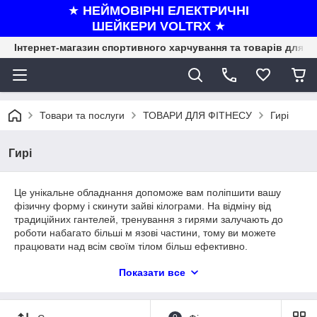
★
НЕЙМОВІРНІ ЕЛЕКТРИЧНІ
ШЕЙКЕРИ VOLTRX
★
Інтернет-магазин спортивного харчування та товарів для ф
Товари та послуги
ТОВАРИ ДЛЯ ФІТНЕСУ
Гирі
Гирі
Це унікальне обладнання допоможе вам поліпшити вашу
фізичну форму і скинути зайві кілограми. На відміну від
традиційних гантелей, тренування з гирями залучають до
роботи набагато більші м язові частини, тому ви можете
працювати над всім своїм тілом більш ефективно.
В інтернет-магазині ProteinLounge.com.ua ви знайдете гирі в
Показати все
широкому діапазоні ваги -
від 2 до 24 кг
, виготовлені з
чавуну або пластику. Виберіть модель, яка відповідає вашим
потребам!