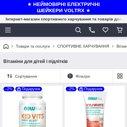
★
НЕЙМОВІРНІ ЕЛЕКТРИЧНІ
ШЕЙКЕРИ VOLTRX
★
Інтернет-магазин спортивного харчування та товарів для ф
Товари та послуги
СПОРТИВНЕ ХАРЧУВАННЯ
Вітам
Вітаміни для дітей і підлітків
Сортування
0
Фільтри
–2%
Подарунок
–2%
Подарунок