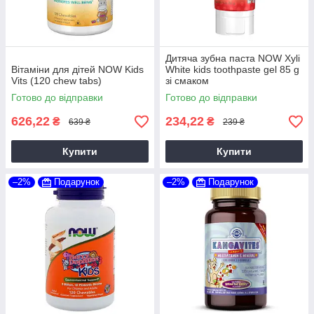
Дитяча зубна паста NOW Xyli
Вітаміни для дітей NOW Kids
White kids toothpaste gel 85 g
Vits (120 chew tabs)
зі смаком
Готово до відправки
Готово до відправки
626,22
234,22
₴
₴
639 ₴
239 ₴
Купити
Купити
–2%
Подарунок
–2%
Подарунок