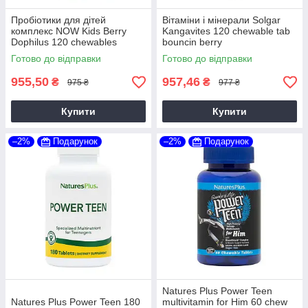
Пробіотики для дітей
Вітаміни і мінерали Solgar
комплекс NOW Kids Berry
Kangavites 120 chewable tab
Dophilus 120 chewables
bouncin berry
Готово до відправки
Готово до відправки
955,50
957,46
₴
₴
975 ₴
977 ₴
Купити
Купити
–2%
Подарунок
–2%
Подарунок
Natures Plus Power Teen
Natures Plus Power Teen 180
multivitamin for Him 60 chew