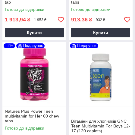
tab
tabs
Готово до відправки
Готово до відправки
1 913,94
913,36
₴
₴
1 953 ₴
932 ₴
Купити
Купити
–2%
Подарунок
Подарунок
Natures Plus Power Teen
multivitamin for Her 60 chew
tabs
Вітаміни для хлопчиків GNC
Teen Multivitamin For Boys 12-
Готово до відправки
17 (120 caplets)