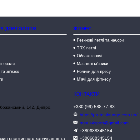
ТА ДОВГОЛІТТЯ
ФІТНЕС
Резинові петлі та набори
TRX петлі
Обважнювачі
мінерали
Масажні м'ячики
 та зв'язок
Ролики для пресу
ги
М'ячі для фітнесу
+380 (99) 588-77-83
божанський, 142, Дніпро,
https://proteinlounge.com.ua/
meals4sport@gmail.com
+380688345154
+380688345154
азин спортивного харчування та