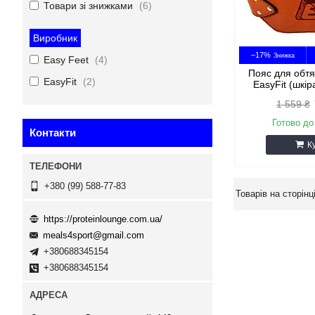
Товари зі знижками
6
Виробник
–17%
Easy Feet
4
Пояс для обтя
EasyFit
2
EasyFit (шкі
1 559 ₴
Готово до
Контакти
К
+380 (99) 588-77-83
https://proteinlounge.com.ua/
meals4sport@gmail.com
+380688345154
+380688345154