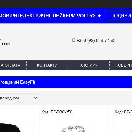
МОВІРНІ ЕЛЕКТРИЧНІ ШЕЙКЕРИ VOLTRX
★
ПОДИВИ
о
+380 (99) 588-77-83
ітнесу
ТА ОПЛАТА
КОНТАКТИ
ХТО МИ?
ПОВЕРН
гощений EasyFit
EF-DBC-250
EF-