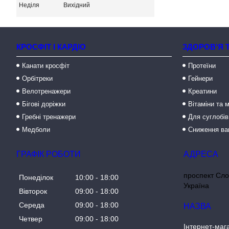
Неділя
Вихідний
КРОСФІТ І КАРДІО
ЗДОРОВ'Я 
Канати кросфіт
Протеїни
Орбітреки
Гейнери
Велотренажери
Креатини
Бігові доріжки
Вітаміни та 
Гребні тренажери
Для суглобів
Медболи
Сниження ва
ГРАФІК РОБОТИ
проспект Сло
Понеділок
10:00
18:00
Україна
Вівторок
09:00
18:00
Середа
09:00
18:00
Четвер
09:00
18:00
Інтернет-маг