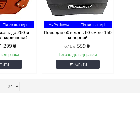
–17%
Тільки сьогодні
Тільки сьогодні
жень до 250 кг
Пояс для обтяжень 80 см до 150
ра) коричневий
кг чорний
1 299 ₴
559 ₴
671 ₴
 відправки
Готово до відправки
упити
Купити