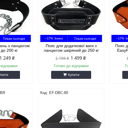
–17%
–17%
Тільки сьогодні
Тільки сьогодні
жень з ланцюгом
Пояс для додаткової ваги з
Пояс д
 до 200 кг
ланцюгом шкіряний до 250 кг
EasyF
1 249 ₴
1 499 ₴
1 799 ₴
 відправки
Готово до відправки
Г
упити
Купити
-BR
EF-DBC-80