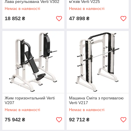
Лава регульована Verti V302
м'язів Verti V225
Немає в наявності
Немає в наявності
18 852
47 898
₴
₴
Жим горизонтальний Verti
Машина Сміта з противагою
V207
Verti V217
Немає в наявності
Немає в наявності
75 942
92 712
₴
₴