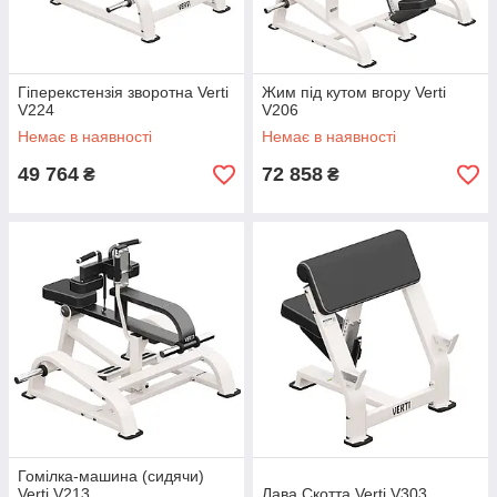
Гіперекстензія зворотна Verti
Жим під кутом вгору Verti
V224
V206
Немає в наявності
Немає в наявності
49 764
72 858
₴
₴
Гомілка-машина (сидячи)
Verti V213
Лава Скотта Verti V303