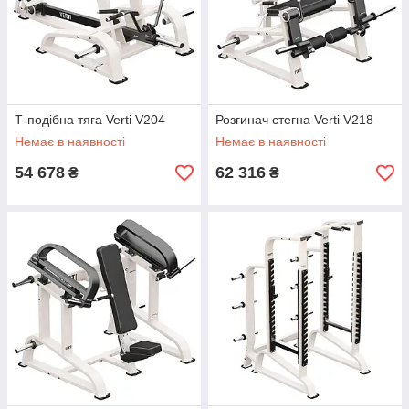
Т-подібна тяга Verti V204
Розгинач стегна Verti V218
Немає в наявності
Немає в наявності
54 678
62 316
₴
₴