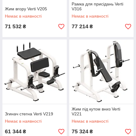
Рамка для присідань Verti
Жим вгору Verti V205
V316
Немає в наявності
Немає в наявності
71 532
77 214
₴
₴
Жим під кутом вниз Verti
Згинач стегна Verti V219
V221
Немає в наявності
Немає в наявності
61 344
75 324
₴
₴