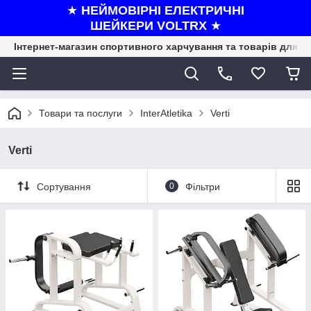
★
НЕЙМОВІРНІ ЕЛЕКТРИЧНІ
ШЕЙКЕРИ VOLTRX
★
Інтернет-магазин спортивного харчування та товарів для ф
Товари та послуги
InterAtletika
Verti
Verti
Сортування
0
Фільтри