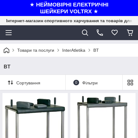
★
НЕЙМОВІРНІ ЕЛЕКТРИЧНІ
ШЕЙКЕРИ VOLTRX
★
Інтернет-магазин спортивного харчування та товарів для ф
Товари та послуги
InterAtletika
BT
BT
Сортування
0
Фільтри