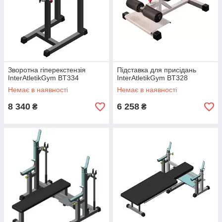
Зворотна гіперекстензія
Підставка для присідань
InterAtletikGym BT334
InterAtletikGym BT328
Немає в наявності
Немає в наявності
8 340
6 258
₴
₴