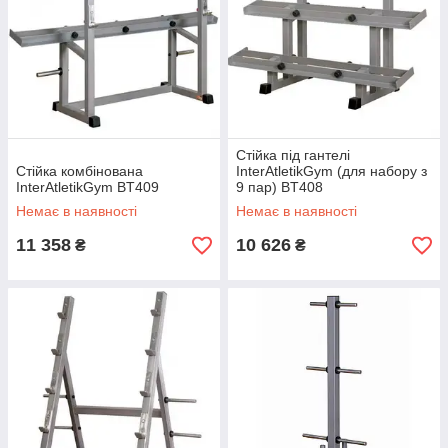
Стійка під гантелі
Стійка комбінована
InterAtletikGym (для набору з
InterAtletikGym BT409
9 пар) BT408
Немає в наявності
Немає в наявності
11 358
10 626
₴
₴