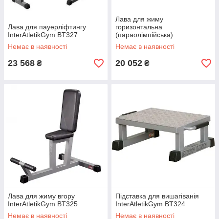
Лава для жиму
Лава для пауерліфтингу
горизонтальна
InterAtletikGym BT327
(параолімпійська)
InterAtletika BT326
Немає в наявності
Немає в наявності
23 568
20 052
₴
₴
Лава для жиму вгору
Підставка для вишагіванія
InterAtletikGym BT325
InterAtletikGym BT324
Немає в наявності
Немає в наявності