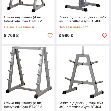
Стійка під штангу (4 шт)
Стійка під грифи і диски (ø25
InterAtletikGym BT407M
мм) InterAtletikGym BT406
Немає в наявності
Немає в наявності
8 766
3 990
₴
₴
Стійка під штангу (8 шт)
Стійка під диски (штирі ø50
InterAtletikGym BT405M
мм) InterAtletikGym BT404